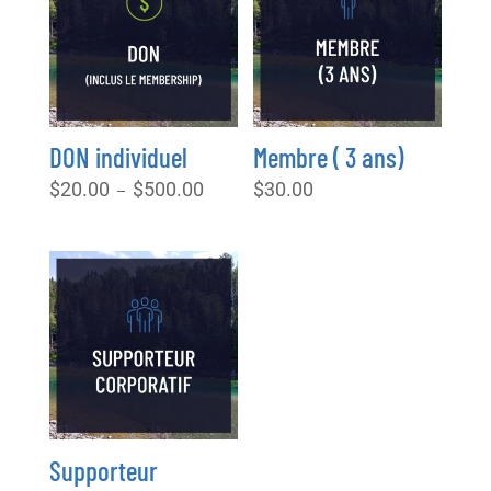
DON individuel
Membre ( 3 ans)
Plage
$
20.00
$
500.00
$
30.00
–
de
prix :
$20.00
à
$500.00
Supporteur