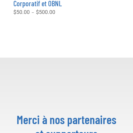
Corporatif et OBNL
Plage
$
50.00
$
500.00
–
de
prix :
$50.00
à
$500.00
Merci à nos partenaires