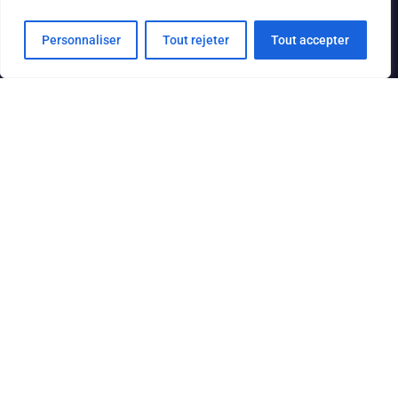
Personnaliser
Tout rejeter
Tout accepter
Courriel
missionriviere@gmail.com
Facebook